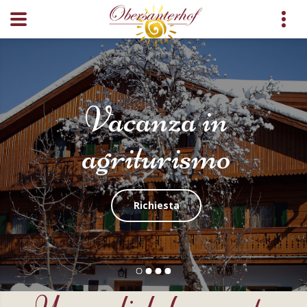
Vacanza in
agriturismo
Richiesta
Un cordiale benvenuto